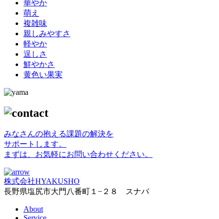
華やか
萌え
複雑味
親しみやすさ
軽やか
逞しさ
鮮やかさ
黄色い果実
みなさんの抱える課題の解決を
サポートします。
まずは、お気軽にお問い合わせください。
株式会社HYAKUSHO
長野県塩尻市大門八番町１−２８ スナバ
About
Service