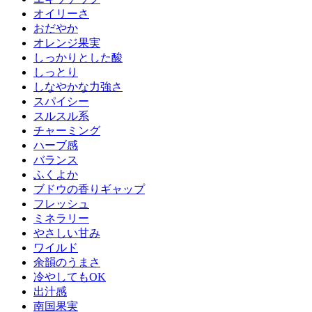
オイリーさ
おだやか
オレンジ果実
しっかりとした酸
しっとり
しなやかな力強さ
スパイシー
スルスル系
チャーミング
ハーブ感
バランス
ふくよか
ブドウの香りギャップ
フレッシュ
ミネラリー
やさしい甘み
ワイルド
余韻のうまさ
冷やしてもOK
出汁感
南国果実