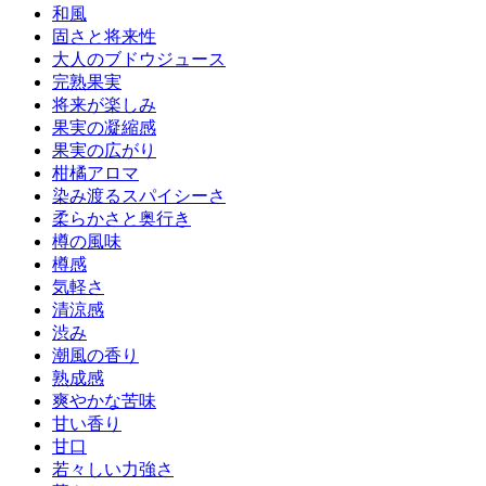
和風
固さと将来性
大人のブドウジュース
完熟果実
将来が楽しみ
果実の凝縮感
果実の広がり
柑橘アロマ
染み渡るスパイシーさ
柔らかさと奥行き
樽の風味
樽感
気軽さ
清涼感
渋み
潮風の香り
熟成感
爽やかな苦味
甘い香り
甘口
若々しい力強さ