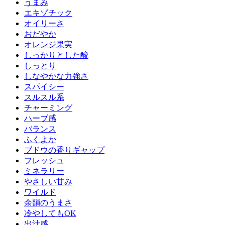
うまみ
エキゾチック
オイリーさ
おだやか
オレンジ果実
しっかりとした酸
しっとり
しなやかな力強さ
スパイシー
スルスル系
チャーミング
ハーブ感
バランス
ふくよか
ブドウの香りギャップ
フレッシュ
ミネラリー
やさしい甘み
ワイルド
余韻のうまさ
冷やしてもOK
出汁感