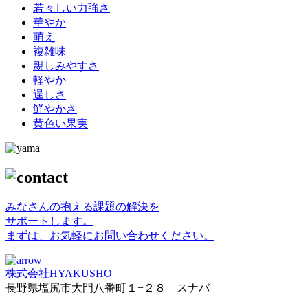
若々しい力強さ
華やか
萌え
複雑味
親しみやすさ
軽やか
逞しさ
鮮やかさ
黄色い果実
みなさんの抱える課題の解決を
サポートします。
まずは、お気軽にお問い合わせください。
株式会社HYAKUSHO
長野県塩尻市大門八番町１−２８ スナバ