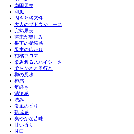
南国果実
和風
固さと将来性
大人のブドウジュース
完熟果実
将来が楽しみ
果実の凝縮感
果実の広がり
柑橘アロマ
染み渡るスパイシーさ
柔らかさと奥行き
樽の風味
樽感
気軽さ
清涼感
渋み
潮風の香り
熟成感
爽やかな苦味
甘い香り
甘口