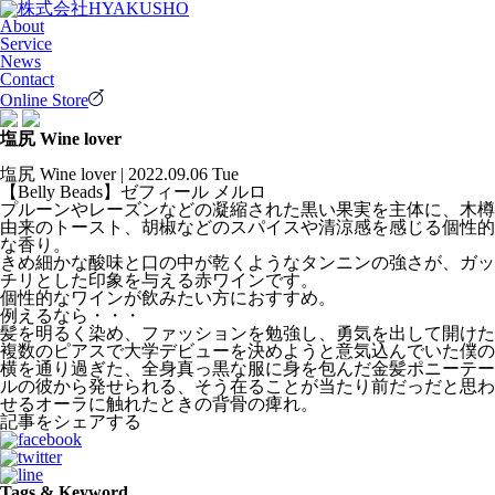
About
Service
News
Contact
Online Store
塩尻 Wine lover
塩尻 Wine lover | 2022.09.06 Tue
【Belly Beads】ゼフィール メルロ
プルーンやレーズンなどの凝縮された黒い果実を主体に、木樽
由来のトースト、胡椒などのスパイスや清涼感を感じる個性的
な香り。
きめ細かな酸味と口の中が乾くようなタンニンの強さが、ガッ
チリとした印象を与える赤ワインです。
個性的なワインが飲みたい方におすすめ。
例えるなら・・・
髪を明るく染め、ファッションを勉強し、勇気を出して開けた
複数のピアスで大学デビューを決めようと意気込んでいた僕の
横を通り過ぎた、全身真っ黒な服に身を包んだ金髪ポニーテー
ルの彼から発せられる、そう在ることが当たり前だっだと思わ
せるオーラに触れたときの背骨の痺れ。
記事をシェアする
Tags & Keyword