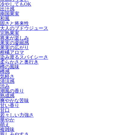
冷やしてもOK
出汁感
南国果実
和風
固さと将来性
大人のブドウジュース
完熟果実
将来が楽しみ
果実の凝縮感
果実の広がり
柑橘アロマ
染み渡るスパイシーさ
柔らかさと奥行き
樽の風味
樽感
気軽さ
清涼感
渋み
潮風の香り
熟成感
爽やかな苦味
甘い香り
甘口
若々しい力強さ
華やか
萌え
複雑味
親しみやすさ