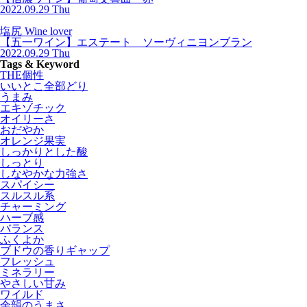
2022.09.29 Thu
塩尻 Wine lover
【五一ワイン】エステート ソーヴィニヨンブラン
2022.09.29 Thu
Tags & Keyword
THE個性
いいとこ全部どり
うまみ
エキゾチック
オイリーさ
おだやか
オレンジ果実
しっかりとした酸
しっとり
しなやかな力強さ
スパイシー
スルスル系
チャーミング
ハーブ感
バランス
ふくよか
ブドウの香りギャップ
フレッシュ
ミネラリー
やさしい甘み
ワイルド
余韻のうまさ