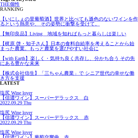
THE個性
RANKING
【いにしぇの里葡萄酒】世界と比べても遜色のないワインを作
るという熱意や、 その姿勢に衝撃を受けて。
【無印良品】Living 地域を知ればもっと暮らしは楽しい
【梶原 啓・知子さん】日本の食料自給率を考えることから始
まった農業。もっと農業を選びやすい社会に
【with Earth】楽しく・気持ち良く共存し、分かち合う その先
にある豊かな未来
【株式会社信生】「三ちゃん農業」で シニア世代の幸せな働
き方を支援
LATEST
塩尻 Wine lover
【信濃ワイン】スーパーデラックス 白
2022.09.29 Thu
塩尻 Wine lover
【信濃ワイン】スーパーデラックス 赤
2022.09.29 Thu
塩尻 Wine lover
【信濃ワイン】葡萄交響曲 赤