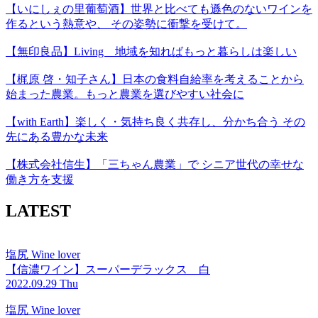
【いにしぇの里葡萄酒】世界と比べても遜色のないワインを
作るという熱意や、 その姿勢に衝撃を受けて。
【無印良品】Living 地域を知ればもっと暮らしは楽しい
【梶原 啓・知子さん】日本の食料自給率を考えることから
始まった農業。もっと農業を選びやすい社会に
【with Earth】楽しく・気持ち良く共存し、分かち合う その
先にある豊かな未来
【株式会社信生】「三ちゃん農業」で シニア世代の幸せな
働き方を支援
LATEST
塩尻 Wine lover
【信濃ワイン】スーパーデラックス 白
2022.09.29 Thu
塩尻 Wine lover