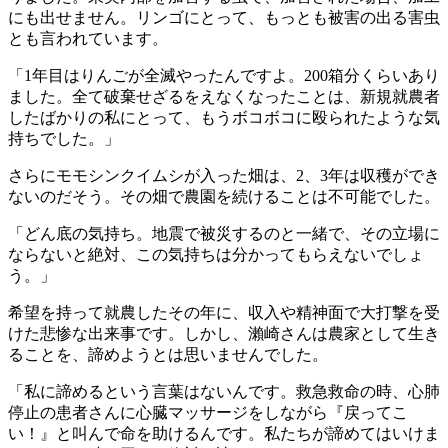
にも出せません。リンゴにとって、もっとも被害の出る害虫
とも言われています。
「1年目はりんごが全滅やったんですよ。200箱分くらいあり
ました。全て破棄せざるをえなくなったことは、新規就農者
したばかりの私にとって、もうボコボコに殴られたような気
持ちでした。」
さらにモモシンクイムシが入った畑は、2、3年は収穫ができ
ないのだそう。その畑で農園を続けることは不可能でした。
「どん底の気持ち。地震で被災するのと一緒で、その立場に
ならないと絶対、この気持ちは分かってもらえないでしょ
う。」
希望を持って就農したその年に、収入や精神面で大打撃を受
けた悲惨な出来事です。しかし、瀨崎さんは農家として生き
ることを、諦めようとは思いませんでした。
「私に諦めるという言葉はないんです。救急救命の時、心肺
停止の患者さんに心臓マッサージをしながら『戻ってこ
い！』と叫んで命を助けるんです。私たちが諦めてはいけま