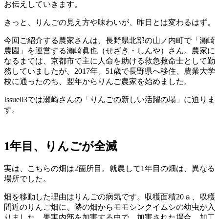
お伝えしていきます。
きっと、りんごの見え方や味わいが、昨日とは変わるはず。
今回ご紹介する農家さんは、長野県北部の山ノ内町で「瀨崎
農園」を運営する瀨崎眞也（せざき・しんや）さん。農家に
なるまでは、京都市で主に人命を助ける救急救命士として勤
務していましたが、2017年、51歳で長野県へ移住、農業大学
校に通ったのち、翌年からりんご農家を始めました。
Issue03では瀬崎さんの「りんごの新しい活躍の場」に迫りま
す。
1年目、りんごが全滅
実は、こちらの畑は2箇所目。就農して1年目の畑は、異なる
場所でした。
畑を移動した理由はりんごの病気です。収穫面積20ａ、収穫
間近のりんご畑に、隣の畑からモモシンクイムシの幼虫が入
りました。果実内部を加害する虫で、加害された場合、加工