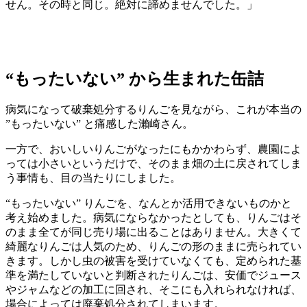
せん。その時と同じ。絶対に諦めませんでした。」
“もったいない” から生まれた缶詰
病気になって破棄処分するりんごを見ながら、これが本当の
”もったいない” と痛感した瀨崎さん。
一方で、おいしいりんごがなったにもかかわらず、農園によ
っては小さいというだけで、そのまま畑の土に戻されてしま
う事情も、目の当たりにしました。
“もったいない” りんごを、なんとか活用できないものかと
考え始めました。病気にならなかったとしても、りんごはそ
のまま全てが同じ売り場に出ることはありません。大きくて
綺麗なりんごは人気のため、りんごの形のままに売られてい
きます。しかし虫の被害を受けていなくても、定められた基
準を満たしていないと判断されたりんごは、安価でジュース
やジャムなどの加工に回され、そこにも入れられなければ、
場合によっては廃棄処分されてしまいます。