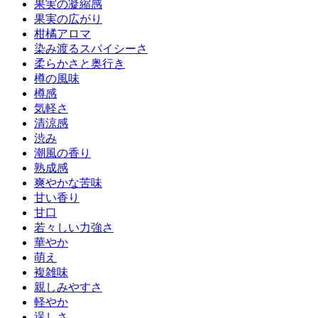
果実の凝縮感
果実の広がり
柑橘アロマ
染み渡るスパイシーさ
柔らかさと奥行き
樽の風味
樽感
気軽さ
清涼感
渋み
潮風の香り
熟成感
爽やかな苦味
甘い香り
甘口
若々しい力強さ
華やか
萌え
複雑味
親しみやすさ
軽やか
逞しさ