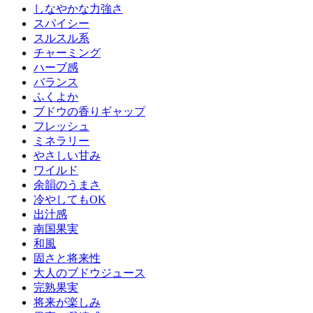
しなやかな力強さ
スパイシー
スルスル系
チャーミング
ハーブ感
バランス
ふくよか
ブドウの香りギャップ
フレッシュ
ミネラリー
やさしい甘み
ワイルド
余韻のうまさ
冷やしてもOK
出汁感
南国果実
和風
固さと将来性
大人のブドウジュース
完熟果実
将来が楽しみ