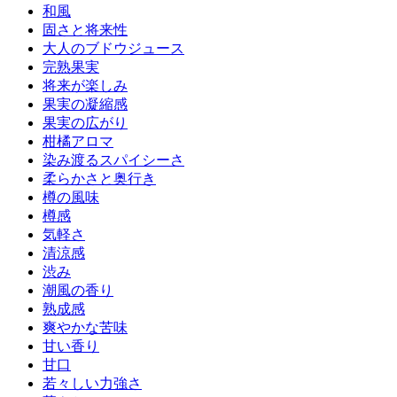
和風
固さと将来性
大人のブドウジュース
完熟果実
将来が楽しみ
果実の凝縮感
果実の広がり
柑橘アロマ
染み渡るスパイシーさ
柔らかさと奥行き
樽の風味
樽感
気軽さ
清涼感
渋み
潮風の香り
熟成感
爽やかな苦味
甘い香り
甘口
若々しい力強さ