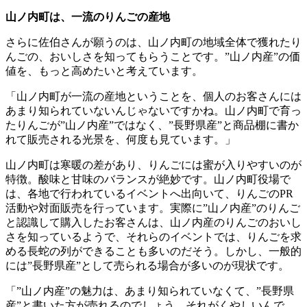
山ノ内町は、一流のりんごの産地
さらに佐伯さんが願うのは、山ノ内町の地域全体で獲れたり
んごの、おいしさを知ってもらうことです。”山ノ内産”の価
値を、もっと高めたいと考えています。
「山ノ内町が一流の産地ということを、
個人の
お客さんには
あまり知られていないんじゃないですかね。山ノ内町で育っ
たりんごが”山ノ内産”ではなく、”長野県産”と商品棚に書か
れて販売される光景を、何度も見ています。」
山ノ内町は寒暖の差があり、りんごには蜜が入りやすいのが
特徴。酸味と甘味のバランスが絶妙です。山ノ内町役場で
は、各地で行われているイベントへ出向いて、りんごのPR
活動や対面販売を行っています。実際に”山ノ内産”のりんご
と認識して購入したお客さんは、山ノ内産のりんごのおいし
さを知っているようで、それらのイベントでは、りんごを求
める長蛇の列ができることも多いのだそう。しかし、一般的
には”長野県産”として売られる場合が多いのが現状です。
「”山ノ内産”の魅力は、あまり知られていなくて、”長野県
産”と書いた方が売れるのでしょう。それがくやしいんで