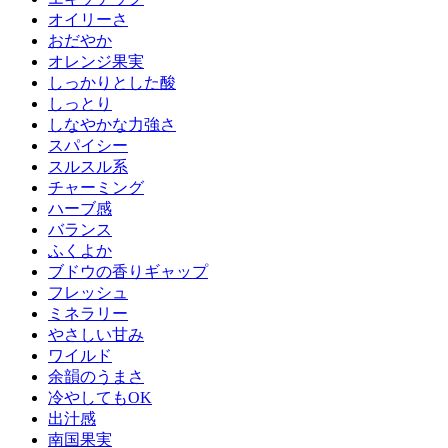
オイリーさ
おだやか
オレンジ果実
しっかりとした酸
しっとり
しなやかな力強さ
スパイシー
スルスル系
チャーミング
ハーブ感
バランス
ふくよか
ブドウの香りギャップ
フレッシュ
ミネラリー
やさしい甘み
ワイルド
余韻のうまさ
冷やしてもOK
出汁感
南国果実