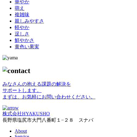
華やか
萌え
複雑味
親しみやすさ
軽やか
逞しさ
鮮やかさ
黄色い果実
みなさんの抱える課題の解決を
サポートします。
まずは、お気軽にお問い合わせください。
株式会社HYAKUSHO
長野県塩尻市大門八番町１−２８ スナバ
About
Service