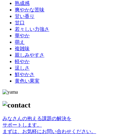
熟成感
爽やかな苦味
甘い香り
甘口
若々しい力強さ
華やか
萌え
複雑味
親しみやすさ
軽やか
逞しさ
鮮やかさ
黄色い果実
みなさんの抱える課題の解決を
サポートします。
まずは、お気軽にお問い合わせください。