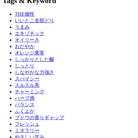
Tags & Keyword
THE個性
いいとこ全部どり
うまみ
エキゾチック
オイリーさ
おだやか
オレンジ果実
しっかりとした酸
しっとり
しなやかな力強さ
スパイシー
スルスル系
チャーミング
ハーブ感
バランス
ふくよか
ブドウの香りギャップ
フレッシュ
ミネラリー
やさしい甘み