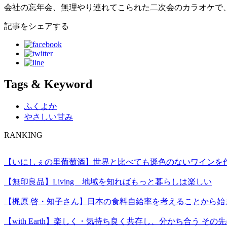
会社の忘年会、無理やり連れてこられた二次会のカラオケで
記事をシェアする
Tags & Keyword
ふくよか
やさしい甘み
RANKING
【いにしぇの里葡萄酒】世界と比べても遜色のないワインを
【無印良品】Living 地域を知ればもっと暮らしは楽しい
【梶原 啓・知子さん】日本の食料自給率を考えることから
【with Earth】楽しく・気持ち良く共存し、分かち合う そ