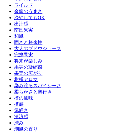
ワイルド
余韻のうまさ
冷やしてもOK
出汁感
南国果実
和風
固さと将来性
大人のブドウジュース
完熟果実
将来が楽しみ
果実の凝縮感
果実の広がり
柑橘アロマ
染み渡るスパイシーさ
柔らかさと奥行き
樽の風味
樽感
気軽さ
清涼感
渋み
潮風の香り