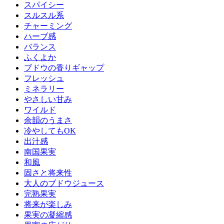
スパイシー
スルスル系
チャーミング
ハーブ感
バランス
ふくよか
ブドウの香りギャップ
フレッシュ
ミネラリー
やさしい甘み
ワイルド
余韻のうまさ
冷やしてもOK
出汁感
南国果実
和風
固さと将来性
大人のブドウジュース
完熟果実
将来が楽しみ
果実の凝縮感