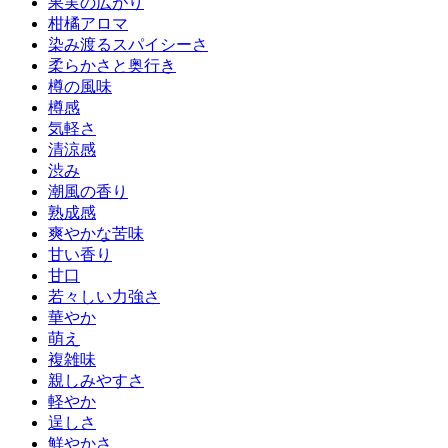
果実の広がり
柑橘アロマ
染み渡るスパイシーさ
柔らかさと奥行き
樽の風味
樽感
気軽さ
清涼感
渋み
潮風の香り
熟成感
爽やかな苦味
甘い香り
甘口
若々しい力強さ
華やか
萌え
複雑味
親しみやすさ
軽やか
逞しさ
鮮やかさ