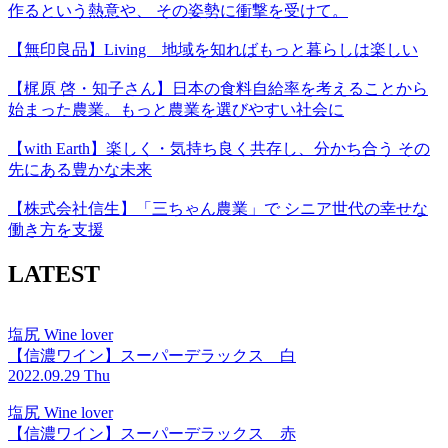
作るという熱意や、 その姿勢に衝撃を受けて。
【無印良品】Living 地域を知ればもっと暮らしは楽しい
【梶原 啓・知子さん】日本の食料自給率を考えることから
始まった農業。もっと農業を選びやすい社会に
【with Earth】楽しく・気持ち良く共存し、分かち合う その
先にある豊かな未来
【株式会社信生】「三ちゃん農業」で シニア世代の幸せな
働き方を支援
LATEST
塩尻 Wine lover
【信濃ワイン】スーパーデラックス 白
2022.09.29 Thu
塩尻 Wine lover
【信濃ワイン】スーパーデラックス 赤