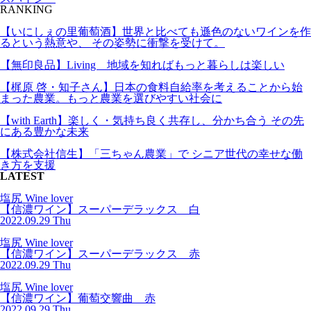
RANKING
【いにしぇの里葡萄酒】世界と比べても遜色のないワインを作
るという熱意や、 その姿勢に衝撃を受けて。
【無印良品】Living 地域を知ればもっと暮らしは楽しい
【梶原 啓・知子さん】日本の食料自給率を考えることから始
まった農業。もっと農業を選びやすい社会に
【with Earth】楽しく・気持ち良く共存し、分かち合う その先
にある豊かな未来
【株式会社信生】「三ちゃん農業」で シニア世代の幸せな働
き方を支援
LATEST
塩尻 Wine lover
【信濃ワイン】スーパーデラックス 白
2022.09.29 Thu
塩尻 Wine lover
【信濃ワイン】スーパーデラックス 赤
2022.09.29 Thu
塩尻 Wine lover
【信濃ワイン】葡萄交響曲 赤
2022.09.29 Thu