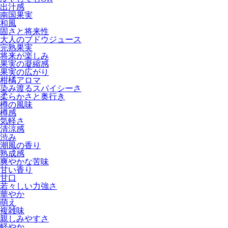
出汁感
南国果実
和風
固さと将来性
大人のブドウジュース
完熟果実
将来が楽しみ
果実の凝縮感
果実の広がり
柑橘アロマ
染み渡るスパイシーさ
柔らかさと奥行き
樽の風味
樽感
気軽さ
清涼感
渋み
潮風の香り
熟成感
爽やかな苦味
甘い香り
甘口
若々しい力強さ
華やか
萌え
複雑味
親しみやすさ
軽やか