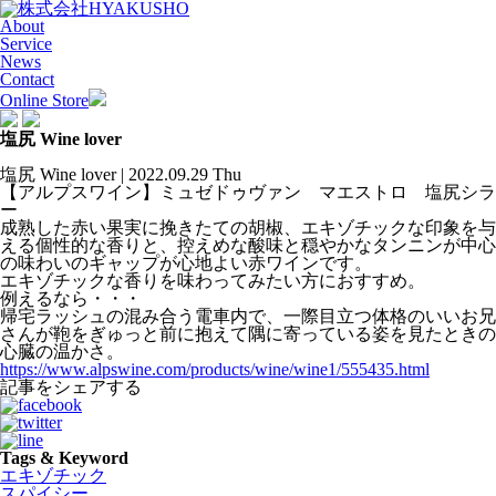
About
Service
News
Contact
Online Store
塩尻 Wine lover
塩尻 Wine lover | 2022.09.29 Thu
【アルプスワイン】ミュゼドゥヴァン マエストロ 塩尻シラ
ー
成熟した赤い果実に挽きたての胡椒、エキゾチックな印象を与
える個性的な香りと、控えめな酸味と穏やかなタンニンが中心
の味わいのギャップが心地よい赤ワインです。
エキゾチックな香りを味わってみたい方におすすめ。
例えるなら・・・
帰宅ラッシュの混み合う電車内で、
一際目立つ体格のいいお兄
さんが鞄をぎゅっと前に抱えて隅に寄っている姿を見たときの
心臓の温かさ。
https://www.alpswine.com/products/wine/wine1/555435.html
記事をシェアする
Tags & Keyword
エキゾチック
スパイシー