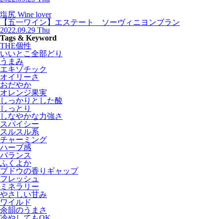
塩尻 Wine lover
【五一ワイン】エステート ソーヴィニヨンブラン
2022.09.29 Thu
Tags & Keyword
THE個性
いいとこ全部どり
うまみ
エキゾチック
オイリーさ
おだやか
オレンジ果実
しっかりとした酸
しっとり
しなやかな力強さ
スパイシー
スルスル系
チャーミング
ハーブ感
バランス
ふくよか
ブドウの香りギャップ
フレッシュ
ミネラリー
やさしい甘み
ワイルド
余韻のうまさ
冷やしてもOK