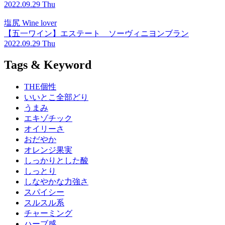
2022.09.29 Thu
塩尻 Wine lover
【五一ワイン】エステート ソーヴィニヨンブラン
2022.09.29 Thu
Tags & Keyword
THE個性
いいとこ全部どり
うまみ
エキゾチック
オイリーさ
おだやか
オレンジ果実
しっかりとした酸
しっとり
しなやかな力強さ
スパイシー
スルスル系
チャーミング
ハーブ感