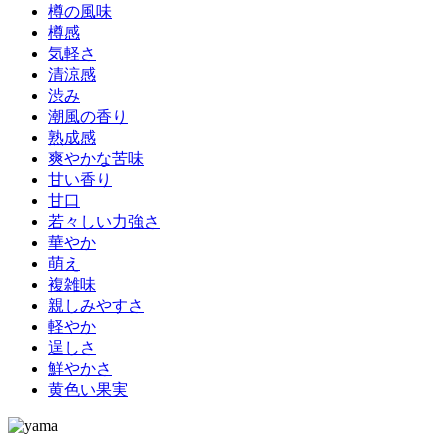
樽の風味
樽感
気軽さ
清涼感
渋み
潮風の香り
熟成感
爽やかな苦味
甘い香り
甘口
若々しい力強さ
華やか
萌え
複雑味
親しみやすさ
軽やか
逞しさ
鮮やかさ
黄色い果実