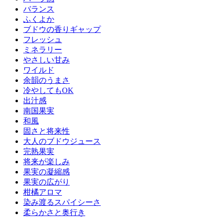
バランス
ふくよか
ブドウの香りギャップ
フレッシュ
ミネラリー
やさしい甘み
ワイルド
余韻のうまさ
冷やしてもOK
出汁感
南国果実
和風
固さと将来性
大人のブドウジュース
完熟果実
将来が楽しみ
果実の凝縮感
果実の広がり
柑橘アロマ
染み渡るスパイシーさ
柔らかさと奥行き