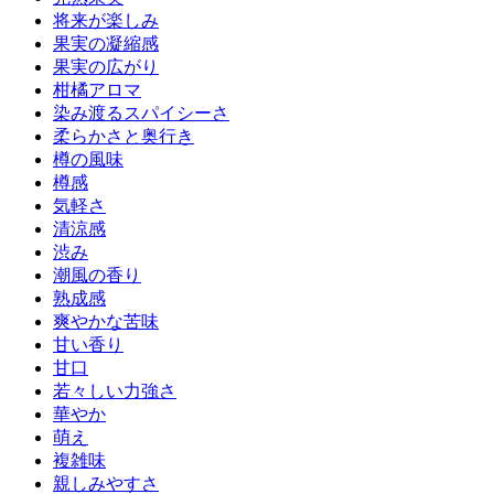
将来が楽しみ
果実の凝縮感
果実の広がり
柑橘アロマ
染み渡るスパイシーさ
柔らかさと奥行き
樽の風味
樽感
気軽さ
清涼感
渋み
潮風の香り
熟成感
爽やかな苦味
甘い香り
甘口
若々しい力強さ
華やか
萌え
複雑味
親しみやすさ