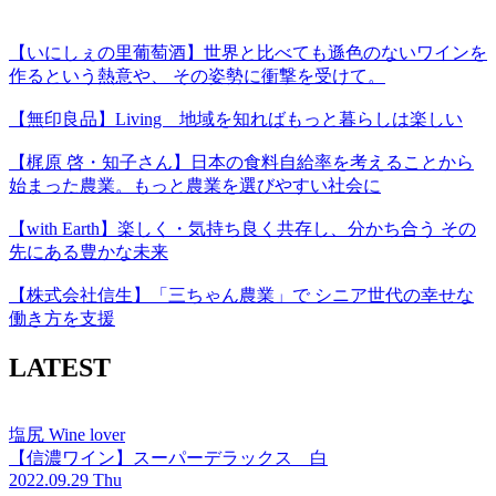
【いにしぇの里葡萄酒】世界と比べても遜色のないワインを
作るという熱意や、 その姿勢に衝撃を受けて。
【無印良品】Living 地域を知ればもっと暮らしは楽しい
【梶原 啓・知子さん】日本の食料自給率を考えることから
始まった農業。もっと農業を選びやすい社会に
【with Earth】楽しく・気持ち良く共存し、分かち合う その
先にある豊かな未来
【株式会社信生】「三ちゃん農業」で シニア世代の幸せな
働き方を支援
LATEST
塩尻 Wine lover
【信濃ワイン】スーパーデラックス 白
2022.09.29 Thu