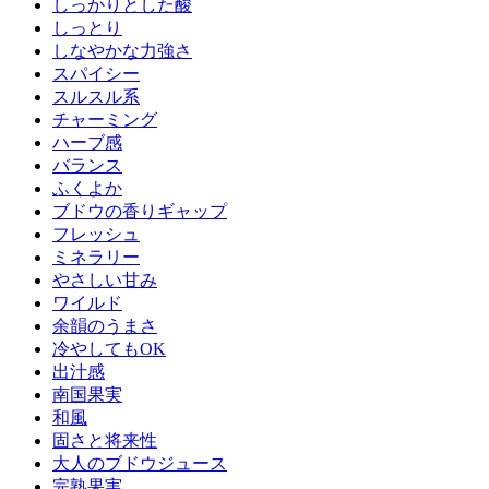
しっかりとした酸
しっとり
しなやかな力強さ
スパイシー
スルスル系
チャーミング
ハーブ感
バランス
ふくよか
ブドウの香りギャップ
フレッシュ
ミネラリー
やさしい甘み
ワイルド
余韻のうまさ
冷やしてもOK
出汁感
南国果実
和風
固さと将来性
大人のブドウジュース
完熟果実